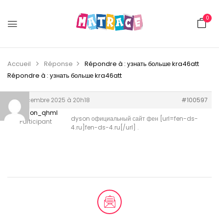
0
Accueil
Réponse
Répondre à : узнать больше kra46att
Répondre à : узнать больше kra46att
14 décembre 2025 à 20h18
#100597
fen dyson_qhml
dyson официальный сайт фен [url=fen-ds-
Participant
4.ru]fen-ds-4.ru[/url] .