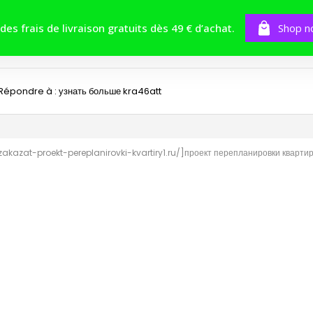
BOUTIQUE
TOMES
CONCOURS
 des frais de livraison gratuits dès 49 € d’achat.
Shop n
Répondre à : узнать больше kra46att
zakazat-proekt-pereplanirovki-kvartiry1.ru/]проект перепланировки квартиры