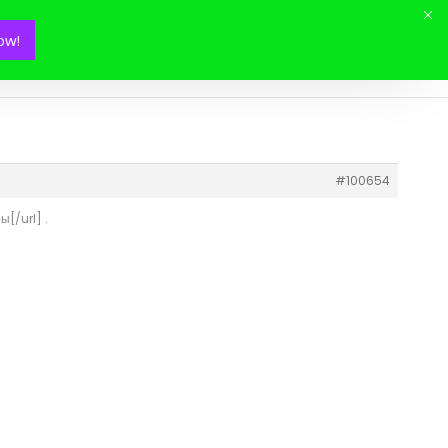
ow!
Mon panier(
0
)
#100654
[/url] .