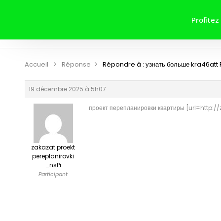
ACCUEIL
A PROPOS DE NOUS
Profitez
CONTRIBUER
CONTACT
Accueil
Réponse
Répondre à : узнать больше kra46att
19 décembre 2025 à 5h07
проект перепланировки квартиры [url=http://
zakazat proekt
pereplanirovki
_nsPi
Participant