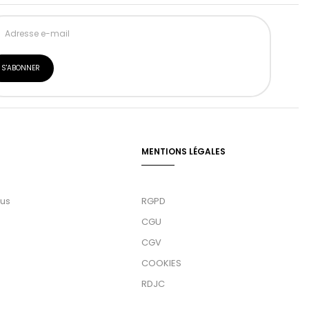
MENTIONS LÉGALES
ous
RGPD
CGU
CGV
COOKIES
RDJC