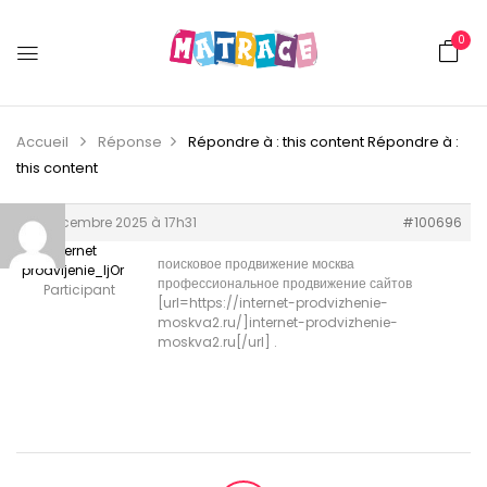
0
Accueil
Réponse
Répondre à : this content
Répondre à :
this content
22 décembre 2025 à 17h31
#100696
internet
поисковое продвижение москва
prodvijenie_ljOr
профессиональное продвижение сайтов
Participant
[url=https://internet-prodvizhenie-
moskva2.ru/]internet-prodvizhenie-
moskva2.ru[/url] .