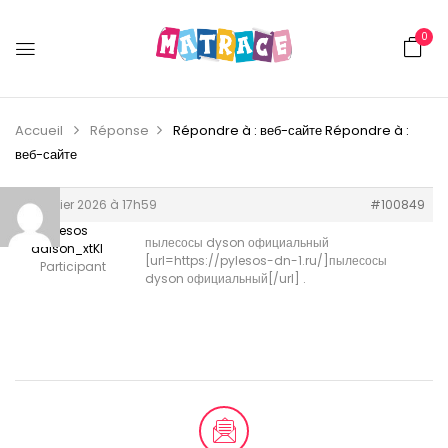
0
Accueil
Réponse
Répondre à : веб-сайте
Répondre à :
веб-сайте
7 janvier 2026 à 17h59
#100849
pilesos
пылесосы dyson официальный
daison_xtKl
[url=https://pylesos-dn-1.ru/]пылесосы
Participant
dyson официальный[/url] .