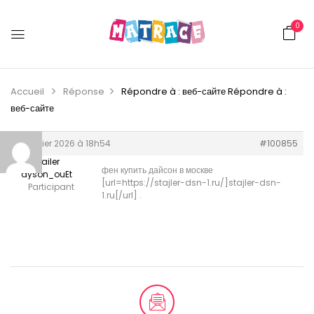
0
Accueil
Réponse
Répondre à : веб-сайте
Répondre à :
веб-сайте
7 janvier 2026 à 18h54
#100855
stailer
фен купить дайсон в москве
dyson_ouEt
[url=https://stajler-dsn-1.ru/]stajler-dsn-
Participant
1.ru[/url] .