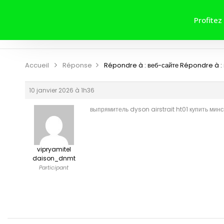
ACCUEIL
A PROPOS DE NOUS
Profitez
CONTRIBUER
CONTACT
Accueil
Réponse
Répondre à : веб-сайте
Répondre à :
10 janvier 2026 à 1h36
выпрямитель dyson airstrait ht01 купить минс
vipryamitel
daison_dnmt
Participant