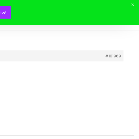
ow!
Mon panier(
0
)
#101969