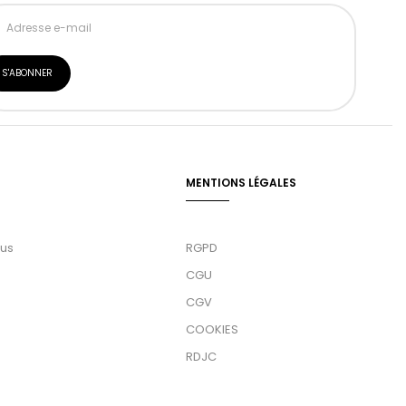
MENTIONS LÉGALES
ous
RGPD
CGU
CGV
COOKIES
RDJC