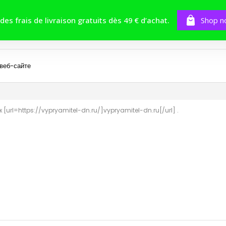
BOUTIQUE
TOMES
CONCOURS
 des frais de livraison gratuits dès 49 € d’achat.
Shop n
 веб-сайте
к [url=https://vypryamitel-dn.ru/]vypryamitel-dn.ru[/url] .