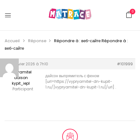
0
Accueil
Réponse
Répondre à : веб-сайте
Répondre à :
веб-сайте
10 janvier 2026 à 7h10
#101999
vipryamitel
дайсон выпрямитель с феном
daison
[url=https://vypryamitel-dn-kupit-
kypit_iepl
1.ru/]vypryamitel-dn-kupit-1.ru[/url] .
Participant