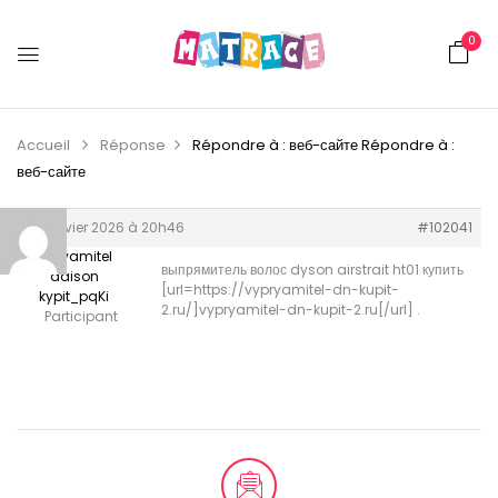
0
Accueil
Réponse
Répondre à : веб-сайте
Répondre à :
веб-сайте
10 janvier 2026 à 20h46
#102041
vipryamitel
выпрямитель волос dyson airstrait ht01 купить
daison
[url=https://vypryamitel-dn-kupit-
kypit_pqKi
2.ru/]vypryamitel-dn-kupit-2.ru[/url] .
Participant