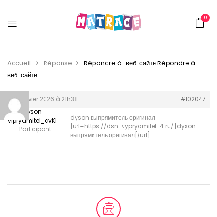
0
Accueil
Réponse
Répondre à : веб-сайте
Répondre à :
веб-сайте
10 janvier 2026 à 21h38
#102047
dyson
dyson выпрямитель оригинал
vipryamitel_cvKl
[url=https://dsn-vypryamitel-4.ru/]dyson
Participant
выпрямитель оригинал[/url] .