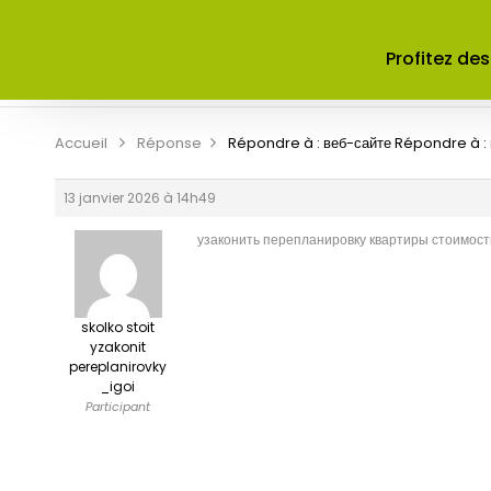
ACCUEIL
A PROPOS DE NOUS
Profitez des
CONTRIBUER
CONTACT
Accueil
Réponse
Répondre à : веб-сайте
Répondre à :
13 janvier 2026 à 14h49
узаконить перепланировку квартиры стоимость
skolko stoit
yzakonit
pereplanirovky
_igoi
Participant