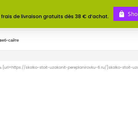
BOUTIQUE
TOMES
CONCOURS
Sho
 frais de livraison gratuits dès 38 € d’achat.
 веб-сайте
 [url=https://skolko-stoit-uzakonit-pereplanirovku-6.ru/]skolko-stoit-uza