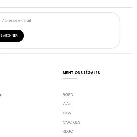
MENTIONS LÉGALES
ous
RGPD
CGU
CGV
COOKIES
RDJC