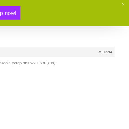
p now!
Mon panier(
0
)
#102214
konit-pereplanirovku-6.ru[/url] .