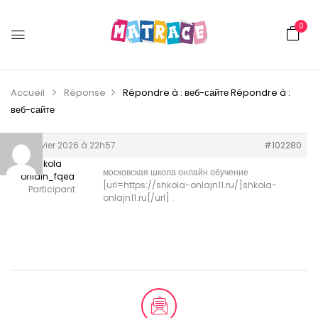
0
Accueil
Réponse
Répondre à : веб-сайте
Répondre à :
веб-сайте
13 janvier 2026 à 22h57
#102280
shkola
московская школа онлайн обучение
onlain_fqea
[url=https://shkola-onlajn11.ru/]shkola-
Participant
onlajn11.ru[/url] .