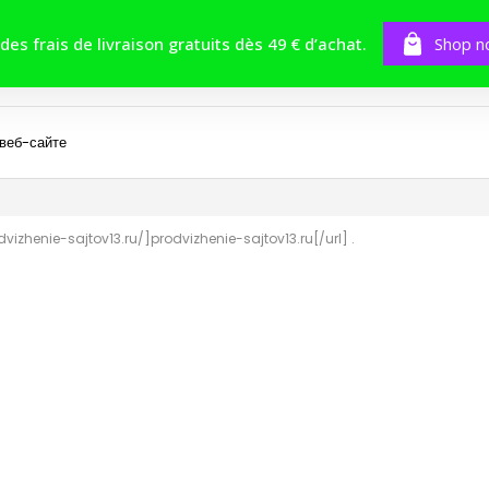
BOUTIQUE
TOMES
CONCOURS
 des frais de livraison gratuits dès 49 € d’achat.
Shop n
 веб-сайте
vizhenie-sajtov13.ru/]prodvizhenie-sajtov13.ru[/url] .