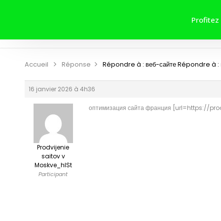
ACCUEIL
A PROPOS DE NOUS
Profitez
CONTRIBUER
CONTACT
Accueil
Réponse
Répondre à : веб-сайте
Répondre à :
16 janvier 2026 à 4h36
оптимизация сайта франция [url=https://prod
Prodvijenie
saitov v
Moskve_hlSt
Participant