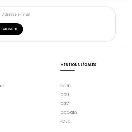
MENTIONS LÉGALES
ous
RGPD
CGU
CGV
COOKIES
RDJC