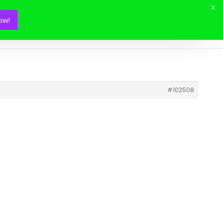
ow!
Mon panier(
0
)
#102508