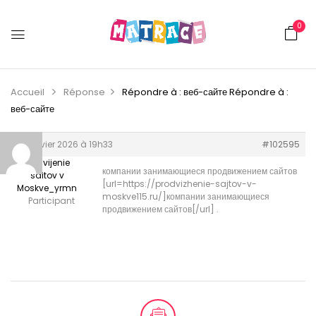
0
Accueil
Réponse
Répondre à : веб-сайте
Répondre à :
веб-сайте
17 janvier 2026 à 19h33
#102595
Prodvijenie
компании занимающиеся продвижением сайтов
saitov v
[url=https://prodvizhenie-sajtov-v-
Moskve_yrmn
moskve115.ru/]компании занимающиеся
Participant
продвижением сайтов[/url] .