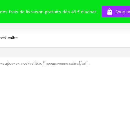
BOUTIQUE
TOMES
CONCOURS
 des frais de livraison gratuits dès 49 € d’achat.
Shop n
 веб-сайте
e-sajtov-v-moskve115.ru/]продвижение сайта[/url] .