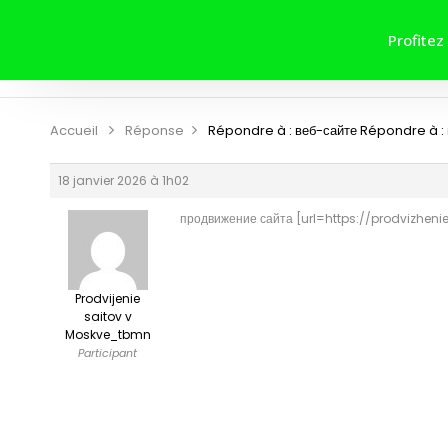
ACCUEIL
A PROPOS DE NOUS
Profitez
CONTRIBUER
CONTACT
Accueil
Réponse
Répondre à : веб-сайте
Répondre à :
18 janvier 2026 à 1h02
продвижение сайта [url=https://prodvizheni
Prodvijenie
saitov v
Moskve_tbmn
Participant