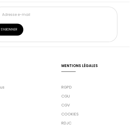
MENTIONS LÉGALES
ous
RGPD
CGU
CGV
COOKIES
RDJC