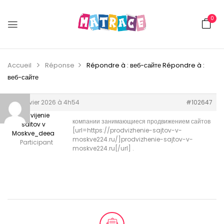
0
Accueil
Réponse
Répondre à : веб-сайте
Répondre à :
веб-сайте
18 janvier 2026 à 4h54
#102647
Prodvijenie
компании занимающиеся продвижением сайтов
saitov v
[url=https://prodvizhenie-sajtov-v-
Moskve_deea
moskve224.ru/]prodvizhenie-sajtov-v-
Participant
moskve224.ru[/url] .