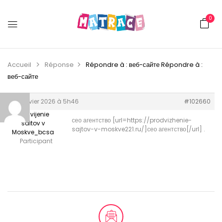
0
Accueil
Réponse
Répondre à : веб-сайте
Répondre à :
веб-сайте
18 janvier 2026 à 5h46
#102660
Prodvijenie
сео агентство [url=https://prodvizhenie-
saitov v
sajtov-v-moskve221.ru/]сео агентство[/url] .
Moskve_bcsa
Participant