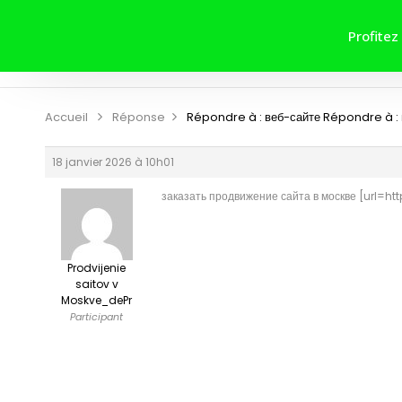
ACCUEIL
A PROPOS DE NOUS
Profitez
CONTRIBUER
CONTACT
Accueil
Réponse
Répondre à : веб-сайте
Répondre à :
18 janvier 2026 à 10h01
заказать продвижение сайта в москве [url=ht
Prodvijenie
saitov v
Moskve_dePr
Participant