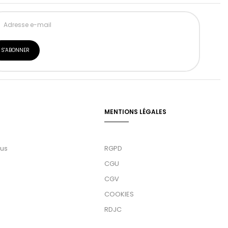
MENTIONS LÉGALES
ous
RGPD
CGU
CGV
COOKIES
RDJC