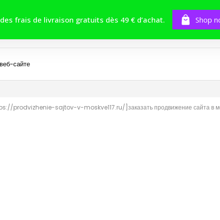
BOUTIQUE
TOMES
CONCOURS
 des frais de livraison gratuits dès 49 € d’achat.
Shop n
 веб-сайте
tps://prodvizhenie-sajtov-v-moskve117.ru/]заказать продвижение сайта в мо