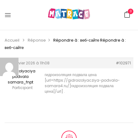
0
Accueil
Réponse
Répondre à : веб-сайте
Répondre à :
веб-сайте
23 janvier 2026 à 11h08
#102971
gidroizolyaciya
гидроизоляция подвала цена
podvala
[url=https://gidroizolyacziya-podvala-
samara_fnpt
samara4.ru/]гидроизоляция подвала
Participant
цена[/url] .