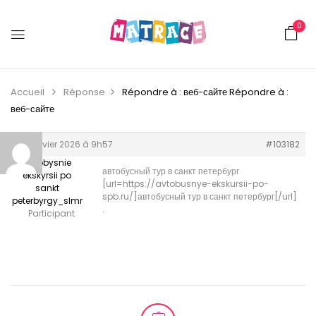
0
Accueil
Réponse
Répondre à : веб-сайте
Répondre à :
веб-сайте
27 janvier 2026 à 9h57
#103182
avtobysnie
автобусный тур в санкт петербург
ekskyrsii po
[url=https://avtobusnye-ekskursii-po-
sankt
spb.ru/]автобусный тур в санкт петербург[/url]
peterbyrgy_slmr
.
Participant