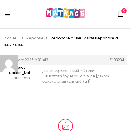
0
Accueil
Réponse
Répondre à : веб-сайте
Répondre à :
веб-сайте
28 janvier 2026 à 18h43
#103234
Pilesos
дайсон официальный сайт спб
Daison_lzol
[url=https://pylesos-dn-9.ru/]дайсон
Participant
официальный сайт спб[/url] .