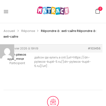
0
Accueil
Réponse
Répondre à : веб-сайте
Répondre à :
веб-сайте
29 janvier 2026 à 19h19
#103456
Daison pilesos
дайсон где купить в спб [url=https://dn-
kypit_mnor
pylesos-kupit-5.ru/]dn-pylesos-kupit-
Participant
5.ru[/url] .