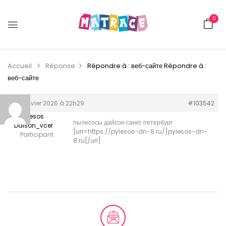
0
Accueil
Réponse
Répondre à : веб-сайте
Répondre à :
веб-сайте
29 janvier 2026 à 22h29
#103542
Pilesos
пылесосы дайсон санкт петербург
Daison_vcer
[url=https://pylesos-dn-8.ru/]pylesos-dn-
Participant
8.ru[/url] .