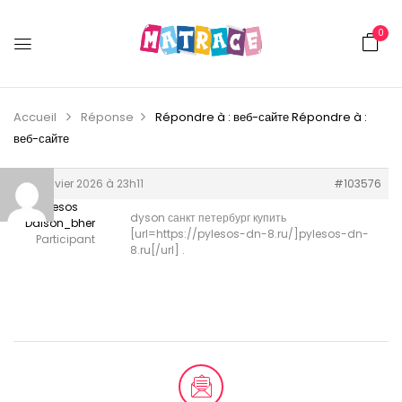
0
Accueil
Réponse
Répondre à : веб-сайте
Répondre à :
веб-сайте
29 janvier 2026 à 23h11
#103576
Pilesos
dyson санкт петербург купить
Daison_bher
[url=https://pylesos-dn-8.ru/]pylesos-dn-
Participant
8.ru[/url] .