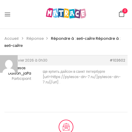
0
Accueil
Réponse
Répondre à : веб-сайте
Répondre à :
веб-сайте
30 janvier 2026 à 0h30
#103602
Pilesos
где купить дайсон в санкт петербурге
Daison_jaPa
[url=https://pylesos-dn-7.ru/]pylesos-dn-
Participant
7.ru[/url] .