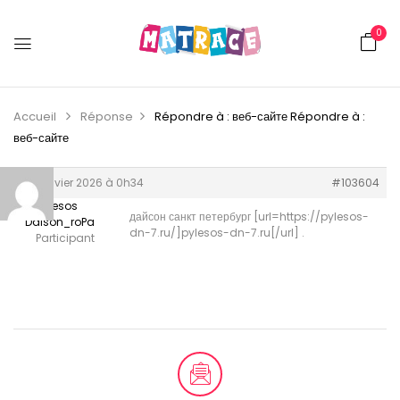
0
Accueil
Réponse
Répondre à : веб-сайте
Répondre à :
веб-сайте
30 janvier 2026 à 0h34
#103604
Pilesos
дайсон санкт петербург [url=https://pylesos-
Daison_roPa
dn-7.ru/]pylesos-dn-7.ru[/url] .
Participant