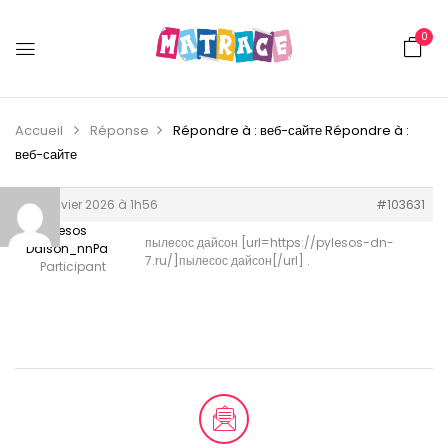
0
Accueil
Réponse
Répondre à : веб-сайте
Répondre à :
веб-сайте
30 janvier 2026 à 1h56
#103631
Pilesos
пылесос дайсон [url=https://pylesos-dn-
Daison_nnPa
7.ru/]пылесос дайсон[/url] .
Participant