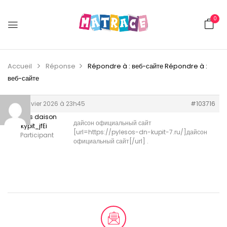
0
Accueil
Réponse
Répondre à : веб-сайте
Répondre à :
веб-сайте
30 janvier 2026 à 23h45
#103716
pilesos daison
дайсон официальный сайт
kypit_jfEi
[url=https://pylesos-dn-kupit-7.ru/]дайсон
Participant
официальный сайт[/url] .