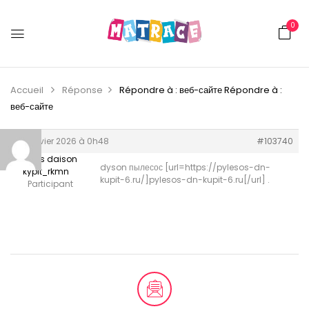
0
Accueil
Réponse
Répondre à : веб-сайте
Répondre à :
веб-сайте
31 janvier 2026 à 0h48
#103740
pilesos daison
dyson пылесос [url=https://pylesos-dn-
kypit_rkmn
kupit-6.ru/]pylesos-dn-kupit-6.ru[/url] .
Participant