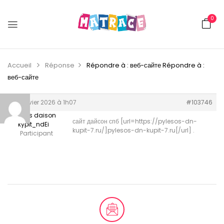
0
Accueil
Réponse
Répondre à : веб-сайте
Répondre à :
веб-сайте
31 janvier 2026 à 1h07
#103746
pilesos daison
сайт дайсон спб [url=https://pylesos-dn-
kypit_ndEi
kupit-7.ru/]pylesos-dn-kupit-7.ru[/url] .
Participant