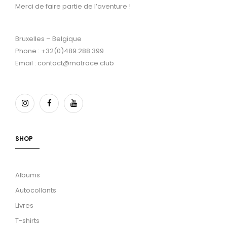
Merci de faire partie de l’aventure !
Bruxelles – Belgique
Phone : +32(0)489.288.399
Email : contact@matrace.club
SHOP
Albums
Autocollants
Livres
T-shirts