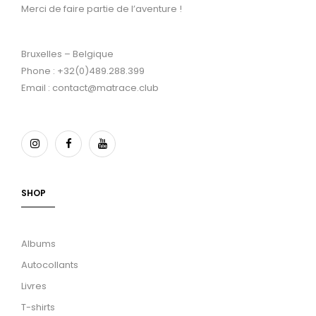
Merci de faire partie de l’aventure !
Bruxelles – Belgique
Phone : +32(0)489.288.399
Email : contact@matrace.club
SHOP
Albums
Autocollants
Livres
T-shirts