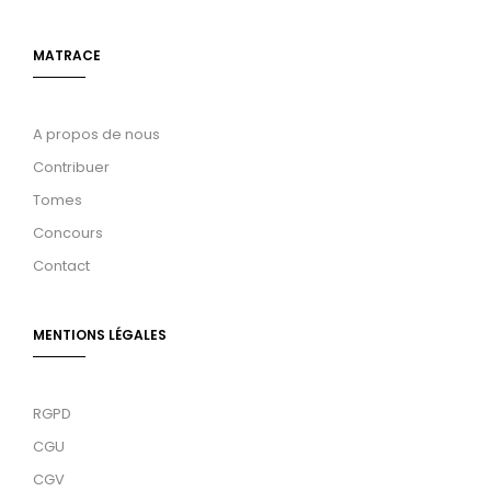
MATRACE
A propos de nous
Contribuer
Tomes
Concours
Contact
MENTIONS LÉGALES
RGPD
CGU
CGV