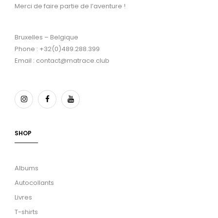
Merci de faire partie de l’aventure !
Bruxelles – Belgique
Phone : +32(0)489.288.399
Email : contact@matrace.club
SHOP
Albums
Autocollants
Livres
T-shirts