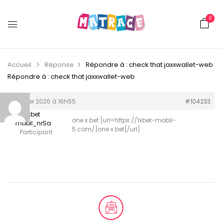
0
Accueil
Réponse
Répondre à : check that jaxxwallet-web
Répondre à : check that jaxxwallet-web
2 février 2026 à 16h55
#104233
1xbet
one x bet [url=https://1xbet-mobil-
mobil_nrSa
5.com/]one x bet[/url] .
Participant