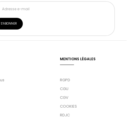
MENTIONS LÉGALES
ous
RGPD
CGU
CGV
COOKIES
RDJC