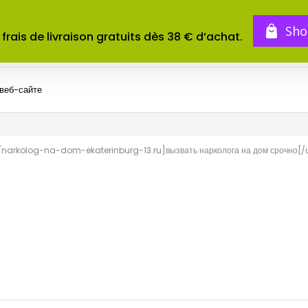
BOUTIQUE
TOMES
CONCOURS
Sho
 frais de livraison gratuits dès 38 € d’achat.
 веб-сайте
://narkolog-na-dom-ekaterinburg-13.ru]вызвать нарколога на дом срочно[/u