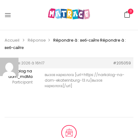
0
Accueil
Réponse
Répondre à : веб-сайте
Répondre à :
веб-сайте
24 mai 2026 à 16h17
#205059
narkolog na
вызов нарколога [url=https://narkolog-na-
dom_mdMa
dom-ekaterinburg-13.ru]вызов
Participant
нарколога[/url]