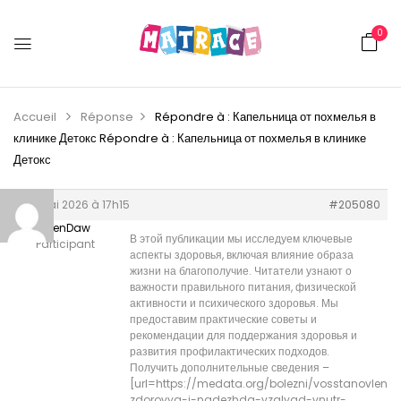
0
Accueil
Réponse
Répondre à : Капельница от похмелья в
клинике Детокс
Répondre à : Капельница от похмелья в клинике
Детокс
24 mai 2026 à 17h15
#205080
StevenDaw
В этой публикации мы исследуем ключевые
Participant
аспекты здоровья, включая влияние образа
жизни на благополучие. Читатели узнают о
важности правильного питания, физической
активности и психического здоровья. Мы
предоставим практические советы и
рекомендации для поддержания здоровья и
развития профилактических подходов.
Получить дополнительные сведения –
[url=https://medata.org/bolezni/vosstanovlenie
zdorovya-i-nadezhda-vzglyad-vnutr-