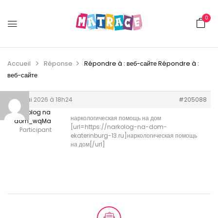
0
Accueil
Réponse
Répondre à : веб-сайте
Répondre à :
веб-сайте
24 mai 2026 à 18h24
#205088
narkolog na
наркологическая помощь на дом
dom_wqMa
[url=https://narkolog-na-dom-
Participant
ekaterinburg-13.ru]наркологическая помощь
на дом[/url]