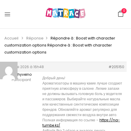
0
Accueil
Réponse
Répondre à : Boost with character
customization options
Répondre à : Boost with character
customization options
25 mai 2026 à 16h48
#205150
Timothyveino
Добрый день!
Participant
Ароматизаторы в машину какие лучше создают
приятную атмосферу в салоне. Легкие запахи
не должны вызывать головную боль у водителя
и пассажиров. Выбирайте натуральные масла
или качественные синтетические композиции
брендов. Обновляйте аромат регулярно для
поддержания свежести воздуха внутри авто.
Полная информация по ссылке –
https://na-
tumbe.kz/
AirPods Pro 2 обзор и аналоги, печать