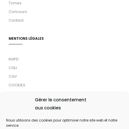
Tomes
Concours
Contact
MENTIONS LÉGALES
RGPD
CGU
CGV
COOKIES
RDJC
Gérer le consentement
aux cookies
Tous droits réservés © 2024 MaTrace ASBL
Nous utilisons des cookies pour optimiser notre site web et notre
service.