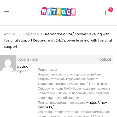
0
Accueil
Réponse
Répondre à : 24/7 power leveling with
live chat support
Répondre à : 24/7 power leveling with live chat
support
26 mai 2026 à 4h38
#205201
Timothyveino
Привет всем!
Participant
Водный транспорт стоит дорого и требует
защиты от рисков. Страхование водного
транспорта покроет убытки при ДТП или краже.
Оформите полис КАСКО для лодки или катера в
Казахстане. Спокойно наслаждайтесь отдыхом,
зная о финансовой защите.
Полная информация по ссылке –
https://na-
tumbe.kz/
что делать если потерялась собака Алматы, как
ездить в гололед советы новичкам, SSD M.2