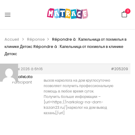
0
Accueil
Réponse
Répondre à : Капельница от похмелья в
клинике Детокс
Répondre à : Капельница от похмелья в клинике
Детокс
26 mai 2026 à 6h16
#205209
RandalleLota
вызов нарколога на дом круглосуточно
Participant
позволяет получить профессиональную
помощь в любое время суток.
Получить больше информации –
[url=https://narkolog-na-dom-
kazan23.ru/]нарколог на дом вывод
казань[/url]