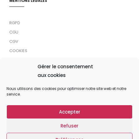
MENTIONS LÉGALES
RGPD
CGU
CGV
COOKIES
RDJC
Gérer le consentement
aux cookies
Tous droits réservés © 2024 MaTrace ASBL
Nous utilisons des cookies pour optimiser notre site web et notre
service.
Accepter
Refuser