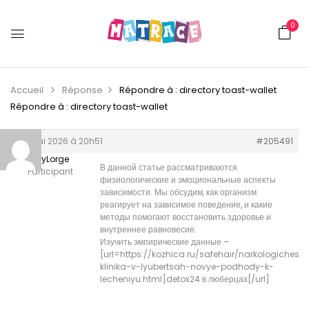
0
Accueil
Réponse
Répondre à : directory toast-wallet
Répondre à : directory toast-wallet
28 mai 2026 à 20h51
#205491
HenryLorge
В данной статье рассматриваются
Participant
физиологические и эмоциональные аспекты
зависимости. Мы обсудим, как организм
реагирует на зависимое поведение, и какие
методы помогают восстановить здоровье и
внутреннее равновесие.
Изучить эмпирические данные –
[url=https://kozhica.ru/safehair/narkologichesk
klinika-v-lyubertsah-novye-podhody-k-
lecheniyu.html]detox24 в люберцах[/url]