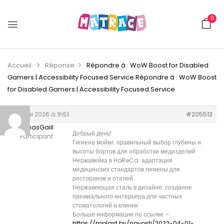
0
Accueil
Réponse
Répondre à : WoW Boost for Disabled
Gamers | Accessibility Focused Service
Répondre à : WoW Boost
for Disabled Gamers | Accessibility Focused Service
29 mai 2026 à 1h51
#205513
ThomasGaill
Добрый день!
Participant
Гигиена мойки: правильный выбор глубины и
высоты бортов для обработки медизделий
Нержавейка в HoReCa: адаптация
медицинских стандартов гигиены для
ресторанов и отелей
Нержавеющая сталь в дизайне: создание
премиального интерьера для частных
стоматологий и клиник
Больше информации по ссылке –
https://mplast.by/novosti/2022-04-01-