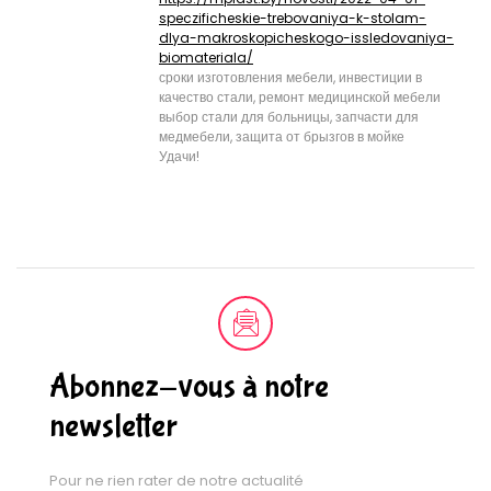
speczificheskie-trebovaniya-k-stolam-
dlya-makroskopicheskogo-issledovaniya-
biomateriala/
сроки изготовления мебели, инвестиции в
качество стали, ремонт медицинской мебели
выбор стали для больницы, запчасти для
медмебели, защита от брызгов в мойке
Удачи!
Abonnez-vous à notre
newsletter
Pour ne rien rater de notre actualité