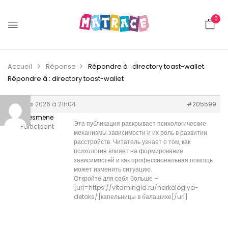
0
Accueil
Réponse
Répondre à : directory toast-wallet
Répondre à : directory toast-wallet
29 mai 2026 à 21h04
#205599
Brucesmene
Эта публикация раскрывает психологические
Participant
механизмы зависимости и их роль в развитии
расстройств. Читатель узнает о том, как
психология влияет на формирование
зависимостей и как профессиональная помощь
может изменить ситуацию.
Откройте для себя больше –
[url=https://vitamingid.ru/narkologiya-
detoks/]капельницы в балашихе[/url]