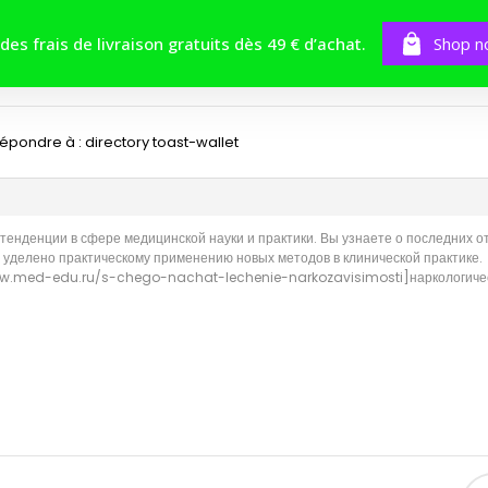
BOUTIQUE
TOMES
CONCOURS
 des frais de livraison gratuits dès 49 € d’achat.
Shop n
épondre à : directory toast-wallet
енденции в сфере медицинской науки и практики. Вы узнаете о последних о
уделено практическому применению новых методов в клинической практике.
www.med-edu.ru/s-chego-nachat-lechenie-narkozavisimosti]наркологическ