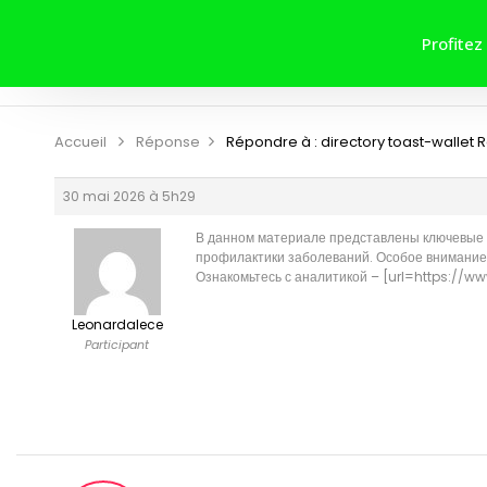
ACCUEIL
A PROPOS DE NOUS
Profitez
CONTRIBUER
CONTACT
Accueil
Réponse
Répondre à : directory toast-wallet
R
30 mai 2026 à 5h29
В данном материале представлены ключевые т
профилактики заболеваний. Особое внимание 
Ознакомьтесь с аналитикой – [url=https://
Leonardalece
Participant