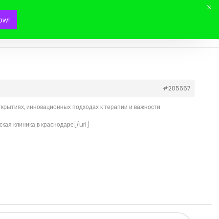
ow!
Mon panier(
0
)
#205657
ткрытиях, инновационных подходах к терапии и важности
ая клиника в краснодаре[/url]