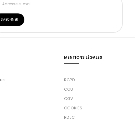
MENTIONS LÉGALES
ous
RGPD
CGU
CGV
COOKIES
RDJC