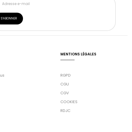
MENTIONS LÉGALES
ous
RGPD
CGU
CGV
COOKIES
RDJC