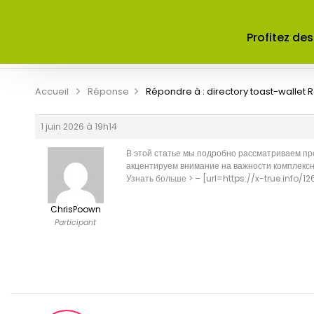
ACCUEIL
A PROPOS DE NOUS
Profitez des
CONTRIBUER
CONTACT
Accueil
Réponse
Répondre à : directory toast-wallet
R
1 juin 2026 à 19h14
В этой статье мы подробно рассматриваем пр
акцентируем внимание на важности комплексн
Узнать больше > – [url=https://x-true.inf
ChrisPoown
Participant