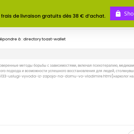
BOUTIQUE
TOMES
CONCOURS
Sho
 frais de livraison gratuits dès 38 € d’achat.
épondre à : directory toast-wallet
оверенные методы борьбы с зависимостями, включая психотерапию, медикам
ого подхода и возможности успешного восстановления для людей, столкнувш
o/126133-uslugi-vyvoda-iz-zapoja-na-domu-vo-vladimire.html]нарколог на 