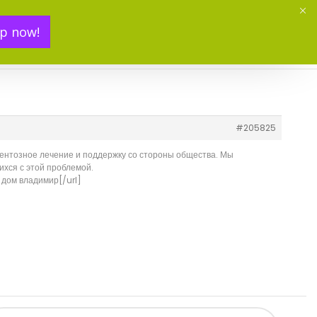
p now!
Mon panier(
0
)
#205825
ентозное лечение и поддержку со стороны общества. Мы
ихся с этой проблемой.
дом владимир[/url]