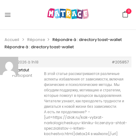
0
Accueil
Réponse
Répondre à : directory toast-wallet
Répondre à : directory toast-wallet
2 juin 2026 à 1h18
#205857
Stuartdut
В этой статье рассматриваются различные
Participant
аспекты избавления от зависимости, включая
физические и психологические методы. Мы
обсудим поддержку, мотивацию и стратегии,
которые помогут в процессе выздоровления.
Читатели узнают, как преодолеть трудности и
двигаться к новой жизни без зависимости.
А есть ли продолжение? –
[url=https://diok.ru/kak-vybrat-
narkologicheskuyu-kliniku-liczenziya-shtat-
speczialistov-i-kriterii-
kachestva.html]detox24 в майкопе[/url]