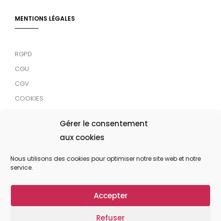
MENTIONS LÉGALES
RGPD
CGU
CGV
COOKIES
RDJC
Gérer le consentement
aux cookies
Tous droits réservés © 2024 MaTrace ASBL
Nous utilisons des cookies pour optimiser notre site web et notre
service.
Accepter
Refuser