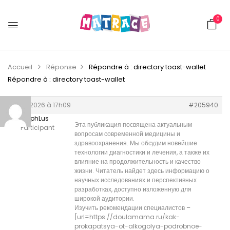
0
Accueil
Réponse
Répondre à : directory toast-wallet
Répondre à : directory toast-wallet
2 juin 2026 à 17h09
#205940
RalphLus
Эта публикация посвящена актуальным
Participant
вопросам современной медицины и
здравоохранения. Мы обсудим новейшие
технологии диагностики и лечения, а также их
влияние на продолжительность и качество
жизни. Читатель найдет здесь информацию о
научных исследованиях и перспективных
разработках, доступно изложенную для
широкой аудитории.
Изучить рекомендации специалистов –
[url=https://doulamama.ru/kak-
prokapatsya-ot-alkogolya-podrobnoe-