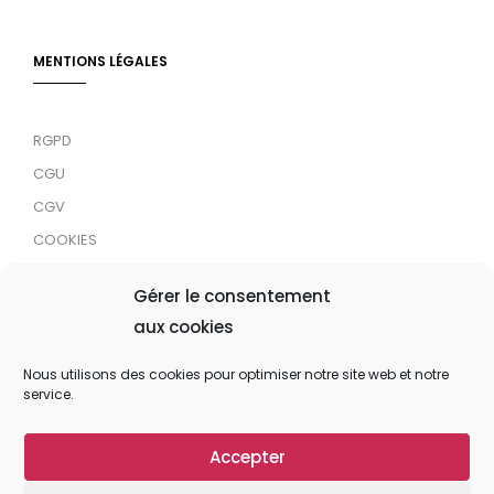
MENTIONS LÉGALES
RGPD
CGU
CGV
COOKIES
RDJC
Gérer le consentement
aux cookies
Tous droits réservés © 2024 MaTrace ASBL
Nous utilisons des cookies pour optimiser notre site web et notre
service.
Accepter