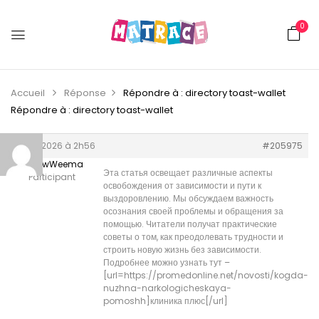
0
Accueil
Réponse
Répondre à : directory toast-wallet
Répondre à : directory toast-wallet
3 juin 2026 à 2h56
#205975
MatthewWeema
Эта статья освещает различные аспекты
Participant
освобождения от зависимости и пути к
выздоровлению. Мы обсуждаем важность
осознания своей проблемы и обращения за
помощью. Читатели получат практические
советы о том, как преодолевать трудности и
строить новую жизнь без зависимости.
Подробнее можно узнать тут –
[url=https://promedonline.net/novosti/kogda-
nuzhna-narkologicheskaya-
pomoshh]клиника плюс[/url]