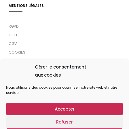
MENTIONS LÉGALES
RGPD
CGU
CGV
COOKIES
RDJC
Gérer le consentement
aux cookies
Tous droits réservés © 2024 MaTrace ASBL
Nous utilisons des cookies pour optimiser notre site web et notre
service.
Accepter
Refuser