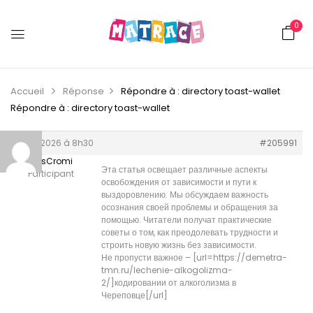
0
Accueil
Réponse
Répondre à : directory toast-wallet
Répondre à : directory toast-wallet
3 juin 2026 à 8h30
#205991
JuliusCromi
Эта статья освещает различные аспекты
Participant
освобождения от зависимости и пути к
выздоровлению. Мы обсуждаем важность
осознания своей проблемы и обращения за
помощью. Читатели получат практические
советы о том, как преодолевать трудности и
строить новую жизнь без зависимости.
Не пропусти важное – [url=https://demetra-
tmn.ru/lechenie-alkogolizma-
2/]кодировании от алкоголизма в
Череповце[/url]