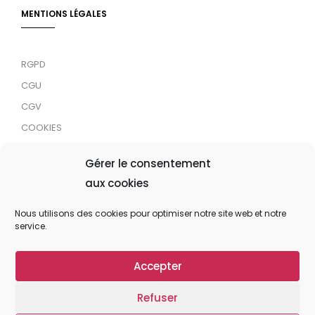
MENTIONS LÉGALES
RGPD
CGU
CGV
COOKIES
RDJC
Gérer le consentement
aux cookies
Tous droits réservés © 2024 MaTrace ASBL
Nous utilisons des cookies pour optimiser notre site web et notre
service.
Accepter
Refuser