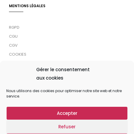
MENTIONS LÉGALES
RGPD
CGU
CGV
COOKIES
RDJC
Gérer le consentement
aux cookies
Tous droits réservés © 2024 MaTrace ASBL
Nous utilisons des cookies pour optimiser notre site web et notre
service.
Accepter
Refuser