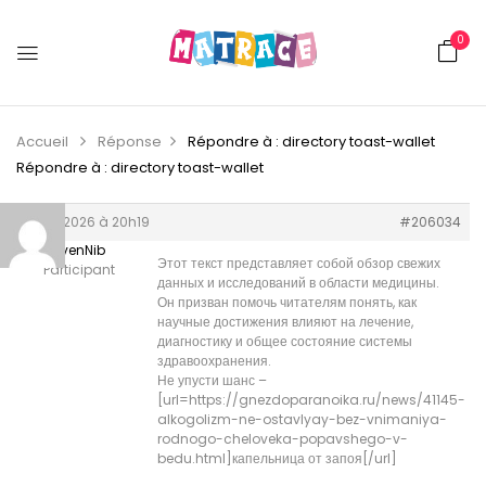
0
Accueil
Réponse
Répondre à : directory toast-wallet
Répondre à : directory toast-wallet
3 juin 2026 à 20h19
#206034
StevenNib
Этот текст представляет собой обзор свежих
Participant
данных и исследований в области медицины.
Он призван помочь читателям понять, как
научные достижения влияют на лечение,
диагностику и общее состояние системы
здравоохранения.
Не упусти шанс –
[url=https://gnezdoparanoika.ru/news/41145-
alkogolizm-ne-ostavlyay-bez-vnimaniya-
rodnogo-cheloveka-popavshego-v-
bedu.html]капельница от запоя[/url]